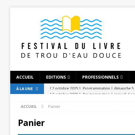
ACCUEIL
EDITIONS
PROFESSIONNELS
[ 2 octobre 2025 ]
Programmation | samedi 4 o
À LA UNE
[ 2 octobre 2025 ]
Les modérateurs 2025
ACT
ACCUEIL
Panier
[ 28 septembre 2025 ]
Louis Olivier Bancoult
[ 28 septembre 2025 ]
Aliya Chojoo
AUTEUR (
Panier
[ 28 septembre 2025 ]
Valérie Magdelaine-Andria