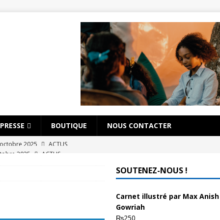
PRESSE
BOUTIQUE
NOUS CONTACTER
ctobre 2025
ACTUS
US
SOUTENEZ-NOUS !
AUTEUR (MAURICE)
MAURICE)
Carnet illustré par Max Anish
Gowriah
njafitrimo
AUTEUR (FRANCE)
₨
250