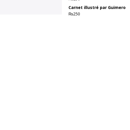
AUTEUR (MAURICE)
Carnet illustré par Guimero
₨
250
AUTEUR (MAURICE)
R (MAURICE)
 (MAURICE)
AUTEUR (FRANCE)
TEUR (FRANCE)
eignes
LE VILLAGE DE TROU D’EAU DOUCE
ACTUS
se de thé
ACTUS
TUS
Degeorges
ACTUS
TUS
CTUS