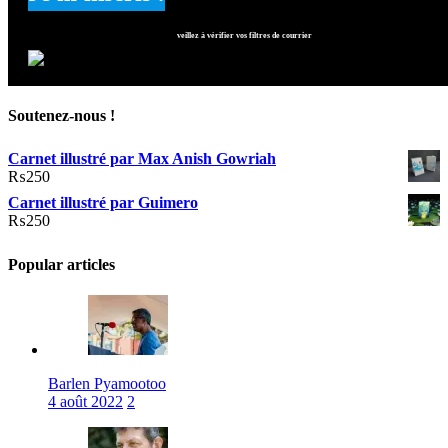
veillez à vérifier vos filtres de courrier
Soutenez-nous !
Carnet illustré par Max Anish Gowriah
₨
250
Carnet illustré par Guimero
₨
250
Popular articles
Barlen Pyamootoo
4 août 2022
2