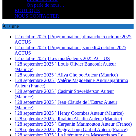
On parle de nous…
BOUTIQUE
NOUS CONTACTER
À la une
[ 2 octobre 2025 ]
Programmation | dimanche 5 octobre 2025
ACTUS
[ 2 octobre 2025 ]
Programmation | samedi 4 octobre 2025
ACTUS
[ 2 octobre 2025 ]
Les modérateurs 2025
ACTUS
[ 28 septembre 2025 ]
Louis Olivier Bancoult
Auteur
(Maurice)
[ 28 septembre 2025 ]
Aliya Chojoo
Auteur (Maurice)
[ 28 septembre 2025 ]
Valérie Magdelaine-Andrianjafitrimo
Auteur (France)
[ 28 septembre 2025 ]
Casimir Stewelderson
Auteur
(Maurice)
[ 28 septembre 2025 ]
Jean-Claude de l’Estrac
Auteur
(Maurice)
[ 28 septembre 2025 ]
Henry Coombes
Auteur (Maurice)
[ 28 septembre 2025 ]
Ibrahim Alladin
Auteur (Maurice)
[ 28 septembre 2025 ]
Carpanin Marimoutou
Auteur (France)
[ 28 septembre 2025 ]
Peggy-Loup Garbal
Auteur (France)
[ 28 septembre 2025 ]
La littérature des Mascareignes
Le