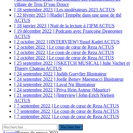
village de Trou D’eau Douce
[ 18 septembre 2023 ]
Les modérateurs 2023
ACTUS
[ 22 février 2023 ]
[Radio] Tempête dans une tasse de thé
ACTUS
[ 18 janvier 2023 ]
Nuit de la lecture à l’IFM
ACTUS
[ 19 décembre 2022 ]
Podcasts avec Françoise Degeorges
ACTUS
[ 2 octobre 2022 ]
[INTERVIEW] Yusuf Kadel
ACTUS
[ 2 octobre 2022 ]
Le coup de cœur de Reza
ACTUS
[ 2 octobre 2022 ]
Le coup de cœur de Reza
ACTUS
[ 2 octobre 2022 ]
Le coup de cœur de Reza
ACTUS
[ 25 septembre 2022 ]
[SKETCH MUSICAL] Julie Vacher et
Thierry Chateau
ACTUS
[ 24 septembre 2022 ]
Judith Gueyfier
Illustrateur
[ 24 septembre 2022 ]
Joelle Betsey Maestracci
Illustrateur
[ 24 septembre 2022 ]
Laval Ng
Illustrateur
[ 24 septembre 2022 ]
Priya Hein
Auteur (Maurice)
[ 21 septembre 2022 ]
[Interview] John-Erich Nielsen
ACTUS
[ 7 septembre 2022 ]
Le coup de cœur de Reza
ACTUS
[ 7 septembre 2022 ]
Le coup de cœur de Reza
ACTUS
[ 7 septembre 2022 ]
Le coup de cœur de Reza
ACTUS
Rechercher :
Accueil
Revue de presse 2022