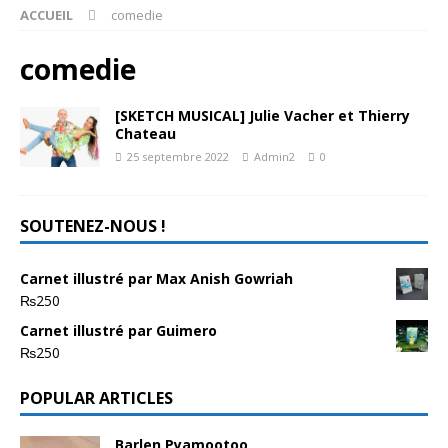
ACCUEIL
comedie
comedie
[SKETCH MUSICAL] Julie Vacher et Thierry
Chateau
25 septembre 2022
Admin2
0
SOUTENEZ-NOUS !
Carnet illustré par Max Anish Gowriah
₨
250
Carnet illustré par Guimero
₨
250
POPULAR ARTICLES
Barlen Pyamootoo