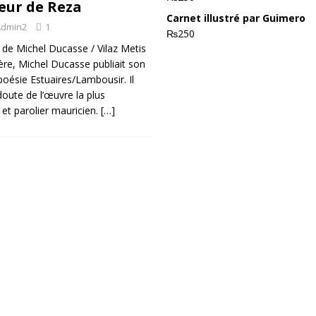
œur de Reza
AUTEUR (MAURICE)
Carnet illustré par Guimero
Admin2
1
₨
250
AUTEUR (MAURICE)
de Michel Ducasse / Vilaz Metis
R (MAURICE)
ère, Michel Ducasse publiait son
poésie Estuaires/Lambousir. Il
 (MAURICE)
doute de l’œuvre la plus
AUTEUR (FRANCE)
et parolier mauricien.
[…]
TEUR (FRANCE)
eignes
LE VILLAGE DE TROU D’EAU DOUCE
ACTUS
se de thé
ACTUS
TUS
Degeorges
ACTUS
TUS
CTUS