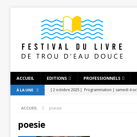
ACCUEIL
EDITIONS
PROFESSIONNELS
[ 2 octobre 2025 ]
Programmation | samedi 4 o
À LA UNE
[ 2 octobre 2025 ]
Les modérateurs 2025
ACT
ACCUEIL
poesie
[ 28 septembre 2025 ]
Louis Olivier Bancoult
[ 28 septembre 2025 ]
Aliya Chojoo
AUTEUR (
poesie
[ 28 septembre 2025 ]
Valérie Magdelaine-Andria