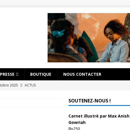
PRESSE
BOUTIQUE
NOUS CONTACTER
ctobre 2025
ACTUS
US
SOUTENEZ-NOUS !
AUTEUR (MAURICE)
MAURICE)
Carnet illustré par Max Anish
Gowriah
njafitrimo
AUTEUR (FRANCE)
₨
250