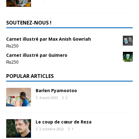
SOUTENEZ-NOUS !
Carnet illustré par Max Anish Gowriah
₨
250
Carnet illustré par Guimero
₨
250
POPULAR ARTICLES
Barlen Pyamootoo
4 août 2022
2
Le coup de cœur de Reza
2 octobre 2022
1