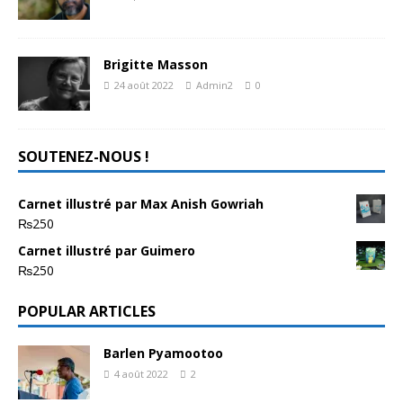
Brigitte Masson
24 août 2022
Admin2
0
SOUTENEZ-NOUS !
Carnet illustré par Max Anish Gowriah
₨
250
Carnet illustré par Guimero
₨
250
POPULAR ARTICLES
Barlen Pyamootoo
4 août 2022
2